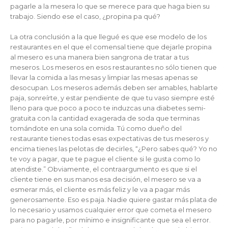
pagarle a la mesera lo que se merece para que haga bien su
trabajo. Siendo ese el caso, ¿propina pa qué?
La otra conclusión a la que llegué es que ese modelo de los
restaurantes en el que el comensal tiene que dejarle propina
al mesero es una manera bien sangrona de tratar a tus
meseros. Los meseros en esos restaurantes no sólo tienen que
llevar la comida a las mesas y limpiar las mesas apenas se
desocupan. Los meseros además deben ser amables, hablarte
paja, sonreírte, y estar pendiente de que tu vaso siempre esté
lleno para que poco a poco te induzcas una diabetes semi-
gratuita con la cantidad exagerada de soda que terminas
tomándote en una sola comida. Tú como dueño del
restaurante tienes todas esas expectativas de tus meseros y
encima tienes las pelotas de decirles, “¿Pero sabes qué? Yo no
te voy a pagar, que te pague el cliente si le gusta como lo
atendiste.” Obviamente, el contraargumento es que si el
cliente tiene en sus manos esa decisión, el mesero se va a
esmerar más, el cliente es más feliz y le va a pagar más
generosamente. Eso es paja. Nadie quiere gastar más plata de
lo necesario y usamos cualquier error que cometa el mesero
para no pagarle, por mínimo e insignificante que sea el error.