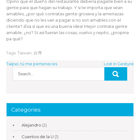
Opino que el dueño del restaurante debería pagarle bien a su
gente para que hagan su trabajo. Y si te importa que sean
amables, ¿por qué contratas gente grosera y la amenazas
diciendo que no les van a pagar si no son amables con el
cliente? ¡Ésa sí que es una buena idea! Mejor contrata gente
amable, ¿no? Si así fueran las cosas, vuelvo y repito, ¿propina
pa qué?
Tags:
Taiwan
,
台灣
Post
Taipei, tú me perteneces
Lost in Gesture
navigation
Categories
Alejandro
(2)
Cuentos de la U
(1)