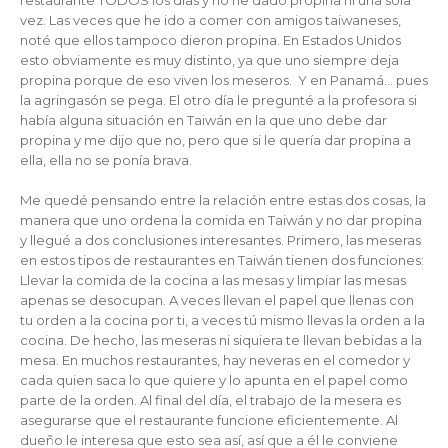
restaurante TODOS los días y no he dado propina ni una sola
vez. Las veces que he ido a comer con amigos taiwaneses,
noté que ellos tampoco dieron propina. En Estados Unidos
esto obviamente es muy distinto, ya que uno siempre deja
propina porque de eso viven los meseros. Y en Panamá… pues
la agringasón se pega. El otro día le pregunté a la profesora si
había alguna situación en Taiwán en la que uno debe dar
propina y me dijo que no, pero que si le quería dar propina a
ella, ella no se ponía brava.
Me quedé pensando entre la relación entre estas dos cosas, la
manera que uno ordena la comida en Taiwán y no dar propina
y llegué a dos conclusiones interesantes. Primero, las meseras
en estos tipos de restaurantes en Taiwán tienen dos funciones:
Llevar la comida de la cocina a las mesas y limpiar las mesas
apenas se desocupan. A veces llevan el papel que llenas con
tu orden a la cocina por ti, a veces tú mismo llevas la orden a la
cocina. De hecho, las meseras ni siquiera te llevan bebidas a la
mesa. En muchos restaurantes, hay neveras en el comedor y
cada quien saca lo que quiere y lo apunta en el papel como
parte de la orden. Al final del día, el trabajo de la mesera es
asegurarse que el restaurante funcione eficientemente. Al
dueño le interesa que esto sea así, así que a él le conviene