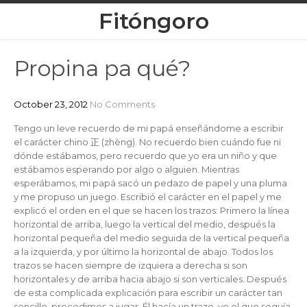
Skip
Fitóngoro
to
content
Propina pa qué?
October 23, 2012
No Comments
Tengo un leve recuerdo de mi papá enseñándome a escribir
el carácter chino 正 (zhèng). No recuerdo bien cuándo fue ni
dónde estábamos, pero recuerdo que yo era un niño y que
estábamos esperando por algo o alguien. Mientras
esperábamos, mi papá sacó un pedazo de papel y una pluma
y me propuso un juego. Escribió el carácter en el papel y me
explicó el orden en el que se hacen los trazos: Primero la línea
horizontal de arriba, luego la vertical del medio, después la
horizontal pequeña del medio seguida de la vertical pequeña
a la izquierda, y por último la horizontal de abajo. Todos los
trazos se hacen siempre de izquiera a derecha si son
horizontales y de arriba hacia abajo si son verticales. Después
de esta complicada explicación para escribir un carácter tan
sencillo, procedimos a jugar. Él hacía un trazo, yo el que seguía,