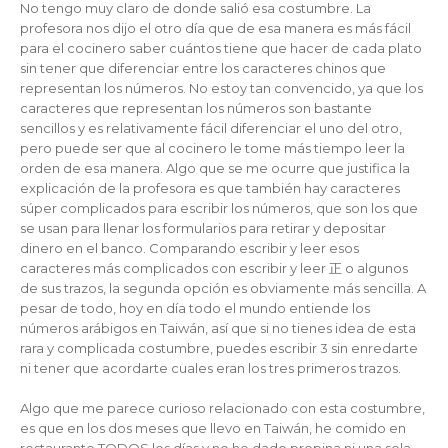
No tengo muy claro de donde salió esa costumbre. La
profesora nos dijo el otro día que de esa manera es más fácil
para el cocinero saber cuántos tiene que hacer de cada plato
sin tener que diferenciar entre los caracteres chinos que
representan los números. No estoy tan convencido, ya que los
caracteres que representan los números son bastante
sencillos y es relativamente fácil diferenciar el uno del otro,
pero puede ser que al cocinero le tome más tiempo leer la
orden de esa manera. Algo que se me ocurre que justifica la
explicación de la profesora es que también hay caracteres
súper complicados para escribir los números, que son los que
se usan para llenar los formularios para retirar y depositar
dinero en el banco. Comparando escribir y leer esos
caracteres más complicados con escribir y leer 正 o algunos
de sus trazos, la segunda opción es obviamente más sencilla. A
pesar de todo, hoy en día todo el mundo entiende los
números arábigos en Taiwán, así que si no tienes idea de esta
rara y complicada costumbre, puedes escribir 3 sin enredarte
ni tener que acordarte cuales eran los tres primeros trazos.
Algo que me parece curioso relacionado con esta costumbre,
es que en los dos meses que llevo en Taiwán, he comido en