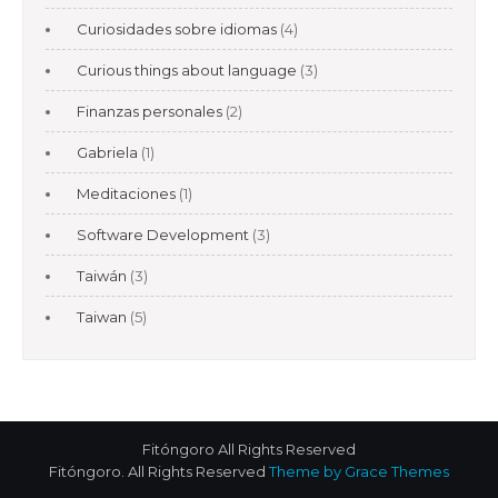
Curiosidades sobre idiomas
(4)
Curious things about language
(3)
Finanzas personales
(2)
Gabriela
(1)
Meditaciones
(1)
Software Development
(3)
Taiwán
(3)
Taiwan
(5)
Fitóngoro All Rights Reserved
Fitóngoro. All Rights Reserved
Theme by Grace Themes